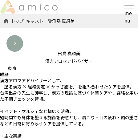
t
me
o
nu
トップ
キャスト一覧
飛鳥 真須美
g
g
l
e
n
飛鳥 真須美
a
漢方アロマアドバイザー
v
東京
経歴
i
漢方アロマアドバイザーとして、
g
「塗る漢方 × 経絡測定 × かっさ施術」 を組み合わせたケアを提供。
a
台湾出身の先生に師事し、漢方の理論に基づく体質ケアや、経絡を用い
t
た不調チェックを習得。
i
イベント・マルシェなど幅広く活動。
o
短時間でも身体を整える施術を得意とし、肩こり・目の疲れ・頭の重さ
n
などの日常に寄り添うケアを提供している。
・主な実績