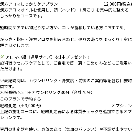
漢方アロマしっかりケアプラン
12,000
円
(税込)
漢方アロマオイルを使用し、頭（ヘッド）＋肩こり を集中的に整える
しっかりめコースです。
短時間ケアでは物足りない方や、コリが蓄積している方におすすめ。
かっさ・指圧・漢方アロマを組み合わせ、巡りの滞りをゆっくり丁寧に
解きほぐします。
アロマ小瓶（通常サイズ）を1本プレゼント！
施術後のセルフケアとして、ご自宅で首・肩・こめかみなどにご活用い
ただけます。
※表記時間は、カウンセリング・身支度・前後のご案内等を含む目安時
間です。
20分施術×2回＋カウンセリング30分（合計70分）
このプランで予約する
経絡測定（＋3,000円）
オプション
上記の施術コースに、経絡測定器による体質チェックを追加できるオプ
ションです。
専用の測定器を使い、身体の巡り（気血のバランス）や不調が出やすい