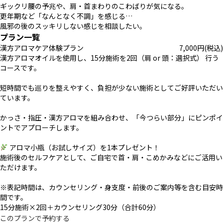
ギックリ腰の予兆や、肩・首まわりのこわばりが気になる。
更年期など「なんとなく不調」を感じる…
風邪の後のスッキリしない感じを相談したい。
プラン一覧
漢方アロマケア体験プラン
7,000
円
(税込)
漢方アロマオイルを使用し、15分施術を2回（肩 or 頭：選択式） 行う
コースです。
短時間でも巡りを整えやすく、負担が少ない施術としてご好評いただい
ています。
かっさ・指圧・漢方アロマを組み合わせ、「今つらい部分」にピンポイ
ントでアプローチします。
アロマ小瓶（お試しサイズ）を1本プレゼント！
施術後のセルフケアとして、ご自宅で首・肩・こめかみなどにご活用い
ただけます。
※表記時間は、カウンセリング・身支度・前後のご案内等を含む目安時
間です。
15分施術×2回＋カウンセリング30分（合計60分）
このプランで予約する