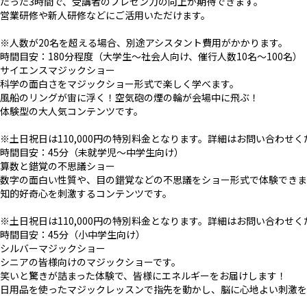
たった3時間で、受講者のプレゼン力の向上が期待できます。
営業研修や新人研修などにご活用いただけます。
※人数が20名を超える場合、別途アシスタント費用がかかります。
時間目安：180分程度（大学生〜社会人向け、催行人数10名〜100名）
サイエンスマジックショー
科学の面白さをマジックショー形式で楽しく学べます。
風船のリングが宙に浮く！空気砲の煙の輪が会場中に飛ぶ！
体験型の大人気コンテンツです。
※土日祝日は110,000円の特別料金となります。詳細はお問い合わせく
時間目安：45分（未就学児〜中学生向け）
算数と錯覚の不思議ショー
数字の面白い性質や、目の錯覚などの不思議をショー形式で体験できま
知的好奇心を刺激するコンテンツです。
※土日祝日は110,000円の特別料金となります。詳細はお問い合わせく
時間目安：45分（小中学生向け）
シルバーマジックショー
シニアの皆様向けのマジックショーです。
笑いと驚きが詰まった体験で、皆様にエネルギーをお届けします！
日用品を使ったマジックレッスンで指先を動かし、脳に心地よい刺激を