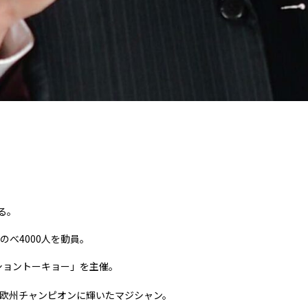
なる。
べ4000人を動員。
ショントーキョー」を主催。
欧州チャンピオンに輝いたマジシャン。