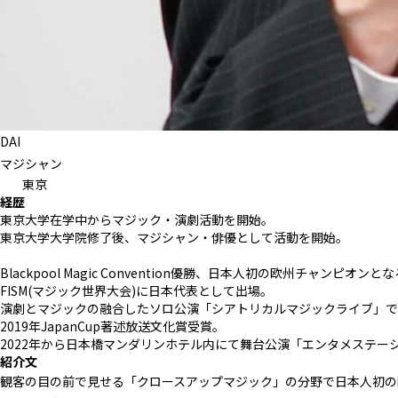
DAI
マジシャン
東京
経歴
東京大学在学中からマジック・演劇活動を開始。
東京大学大学院修了後、マジシャン・俳優として活動を開始。
Blackpool Magic Convention優勝、日本人初の欧州チャンピオンと
FISM(マジック世界大会)に日本代表として出場。
演劇とマジックの融合したソロ公演「シアトリカルマジックライブ」での
2019年JapanCup著述放送文化賞受賞。
2022年から日本橋マンダリンホテル内にて舞台公演「エンタメステー
紹介文
観客の目の前で見せる「クロースアップマジック」の分野で日本人初の