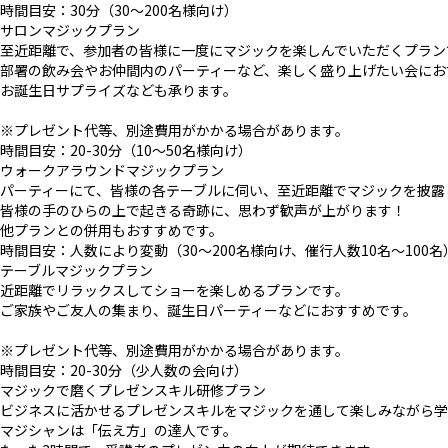
時間目安：30分（30〜200名様向け）
サロンマジックプラン
至近距離で、参加者の皆様に一度にマジックを楽しんでいただくプラン
部署の飲み会やお仲間内のパーティーなど、楽しく盛り上げたい会にお
お誕生日サプライズなども承ります。
※プレゼント代等、別途費用がかかる場合があります。
時間目安：20-30分（10〜50名様向け）
ウォークアラウンドマジックプラン
パーティーにて、皆様の各テーブルに伺い、至近距離でマジックを披露
皆様の手のひらの上で起きる奇跡に、思わず歓声が上がります！
他プランとの併用もおすすめです。
時間目安：人数により変動（30〜200名様向け、催行人数10名〜100名
テーブルマジックプラン
近距離でリラックスしてショーを楽しめるプランです。
ご家族やご友人の集まり、誕生日パーティーなどにおすすめです。
※プレゼント代等、別途費用がかかる場合があります。
時間目安：20-30分（少人数の会向け）
マジックで磨くプレゼンスキル研修プラン
ビジネスに活かせるプレゼンスキルをマジックを通して楽しみながら学
マジシャンは「伝え方」の達人です。