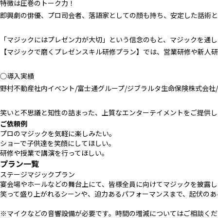
特徴は圧巻のトーク力！
即興劇の俳優、プロ司会者、落語家としての顔も持ち、安定した話術と
「マジックにはプレゼン力が大切」という信念のもと、マジックを通し
【マジックで磨くプレゼンスキル研修プラン】では、営業研修や新人研
◯導入実績
野村不動産社内イベント/富士通グループ/ジブラルタ生命保険株式会社
笑いと不思議と知性の詰まった、上質なエンターテイメントをご提供し
ご依頼例
プロのマジックを気軽に楽しみたい。
ショーで子供達を笑顔にしてほしい。
研修や授業で講演を行ってほしい。
プラン一覧
ステージマジックプラン
宴会場やホールなどの舞台上にて、皆様全員に向けてマジックを披露し
笑って盛り上がれるシーンや、迫力あるパフォーマンスまで、起伏のあ
※マイクなどの音響設備が必要です。時間の増減についてはご相談くだ