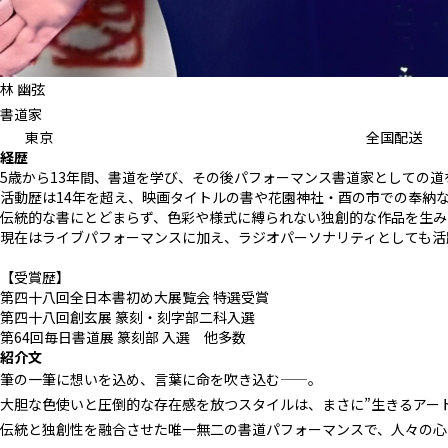
林 幽弦
書道家
東京
全国配送
経歴
5歳から13年間、書道を学び、その後パフォーマンス書道家としての道
活動歴は14年を超え、映画タイトルの書や花園神社・酉の市での奉納
伝統的な書にとどまらず、色彩や様式に縛られない独創的な作品を生み
現在はライブパフォーマンスに加え、ラジオパーソナリティとしても活
【受賞歴】
第四十八回全日本書初め大展覧会 特選受賞
第四十八回創玄展 篆刻・刻字部二科入選
第64回毎日書道展 篆刻部 入選 他多数
紹介文
筆の一筆に想いを込め、言葉に命を吹き込む——。
大胆な色使いと圧倒的な存在感を放つスタイルは、まさに”生きるアート
伝統と独創性を融合させた唯一無二の書道パフォーマンスで、人々の心