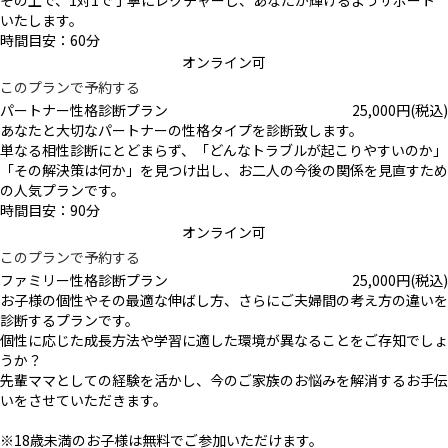
その上で、1対1で丁寧にレクチャーし、あなたが輝けるようサポート
いたします。
時間目安：60分
オンライン可
このプランで予約する
パートナー性格診断プラン
25,000
円
(税込)
あなたと大切なパートナーの性格タイプを診断致します。
単なる相性診断にとどまらず、「どんなトラブルが起こりやすいのか」
「その解決策は何か」を見つけ出し、お二人の今後の関係を見直すため
の人気プランです。
時間目安：90分
オンライン可
このプランで予約する
ファミリー性格診断プラン
25,000
円
(税込)
お子様の個性やその最適な伸ばし方、さらにご夫婦間の考え方の違いを
診断するプランです。
個性に応じた成長方法や学習に適した環境が異なることをご存知でしょ
うか？
先輩ママとしての経験を活かし、今のご家族のお悩みを解消するお手伝
いをさせていただきます。
※18歳未満のお子様は無料でご参加いただけます。