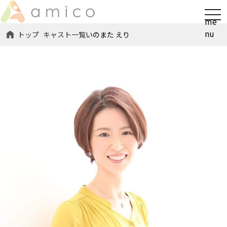
t
me
o
nu
トップ
キャスト一覧
いのまた えり
g
g
l
e
n
a
v
i
g
a
t
i
o
n