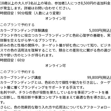
18歳以上の大人が3名以上の場合、参加者1人につき8,500円の追加料金
が発生します。詳細はお問い合わせください。
時間目安：90分程度（人数により変動）
オンライン可
このプランで予約する
カラーブランディング体験講座
5,000
円
(税込)
ブランド作りに役立つカラーブランディングと色彩心理学の基礎を、実
体験を交えながら学べるプランです。
好みの色と性格の関係や、ターゲット層が好む色について知り、ビジネ
スでの色の活用法を理解することで、競合との差別化に繋がる色の選び
方や使い方のヒントが得られます。
時間目安：60分
オンライン可
このプランで予約する
カラーブランディング講座
99,800
円
(税込)
カラーブランディングとは、色彩の力で個性や魅力を引き出し、ターゲ
ット層に響くブランディングをサポートする手法です。
名刺やHP、チラシの色が役割を果たしているかを事前アンケートを基
に診断し、性格診断や事業コンセプトを踏まえて最適な色を導き出しま
す。
さらに、色の効果的な取り入れ方や応用法についてもアフターフォロー