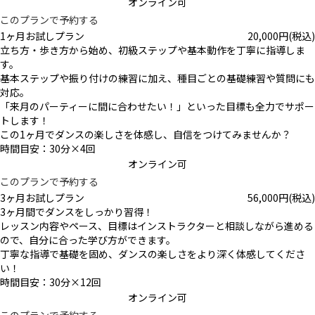
オンライン可
このプランで予約する
1ヶ月お試しプラン
20,000
円
(税込)
立ち方・歩き方から始め、初級ステップや基本動作を丁寧に指導しま
す。
基本ステップや振り付けの練習に加え、種目ごとの基礎練習や質問にも
対応。
「来月のパーティーに間に合わせたい！」といった目標も全力でサポー
トします！
この1ヶ月でダンスの楽しさを体感し、自信をつけてみませんか？
時間目安：30分×4回
オンライン可
このプランで予約する
3ヶ月お試しプラン
56,000
円
(税込)
3ヶ月間でダンスをしっかり習得！
レッスン内容やペース、目標はインストラクターと相談しながら進める
ので、自分に合った学び方ができます。
丁寧な指導で基礎を固め、ダンスの楽しさをより深く体感してくださ
い！
時間目安：30分×12回
オンライン可