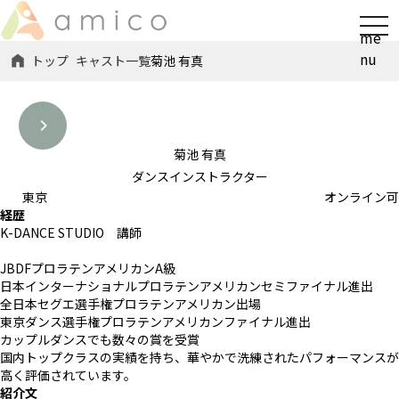
t
me
o
nu
トップ
キャスト一覧
菊池 有真
g
g
l
e
n
菊池 有真
a
ダンスインストラクター
v
東京
オンライン可
経歴
i
K-DANCE STUDIO 講師
g
a
JBDFプロラテンアメリカンA級
t
日本インターナショナルプロラテンアメリカンセミファイナル進出
i
全日本セグエ選手権プロラテンアメリカン出場
東京ダンス選手権プロラテンアメリカンファイナル進出
o
カップルダンスでも数々の賞を受賞
n
国内トップクラスの実績を持ち、華やかで洗練されたパフォーマンスが
高く評価されています。
紹介文