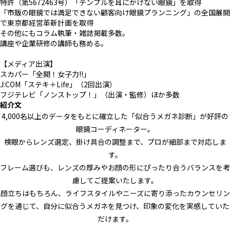
特許（第5672463号）「テンプルを耳にかけない眼鏡」を取得
「市販の眼鏡では満足できない顧客向け眼鏡プランニング」の全国展開
で東京都経営革新計画を取得
その他にもコラム執筆・雑誌掲載多数。
講座や企業研修の講師も務める。
【メディア出演】
スカパー「全開！女子力!!」
J:COM「ステキ＋Life」（2回出演）
フジテレビ「ノンストップ！」（出演・監修）ほか多数
紹介文
4,000名以上のデータをもとに確立した「似合うメガネ診断」が好評の
眼鏡コーディネーター。
検眼からレンズ選定、掛け具合の調整まで、プロが細部まで対応しま
す。
フレーム選びも、レンズの厚みやお顔の形にぴったり合うバランスを考
慮してご提案いたします。
顔立ちはもちろん、ライフスタイルやニーズに寄り添ったカウンセリン
グを通じて、自分に似合うメガネを見つけ、印象の変化を実感していた
だけます。