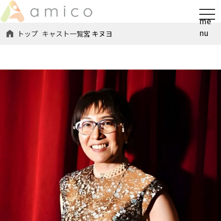
t
me
o
nu
トップ
キャスト一覧
宮 キヌヨ
g
g
l
e
n
a
v
i
g
a
t
i
o
n