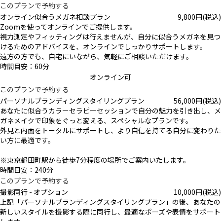
このプランで予約する
オンライン似合うメガネ相談プラン
9,800
円
(税込)
Zoomを使ってオンラインでご提供します。
視力測定やフィッティングは行えませんが、自分に似合うメガネを見つ
けるためのアドバイスを、オンラインでしっかりサポートします。
遠方の方でも、自宅にいながら、気軽にご相談いただけます。
時間目安：60分
オンライン可
このプランで予約する
パーソナルブランディングスタイリングプラン
56,000
円
(税込)
あなたに似合うカラーセラピーセッションで自分の魅力を引き出し、メ
ガネメイクで印象をぐっと変える、スペシャルなプランです。
外見と内面をトータルにサポートし、より自信を持てる自分に変わりた
い方に最適です。
※東京都田町駅から徒歩7分程度の場所でご案内いたします。
時間目安：240分
このプランで予約する
撮影同行 - オプション
10,000
円
(税込)
上記「パーソナルブランディングスタイリングプラン」の後、あなたの
新しいスタイルを撮影する際に同行し、最適なポーズや表情をサポート