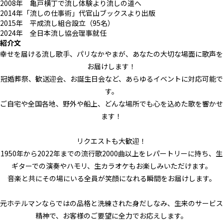
2008年 亀戸横丁で流し体験より流しの道へ
2014年「流しの仕事術」代官山ブックスより出版
2015年 平成流し組合設立（95名）
2024年 全日本流し協会理事就任
紹介文
幸せを届ける流し歌手、パリなかやまが、あなたの大切な場面に歌声を
お届けします！
冠婚葬祭、歓送迎会、お誕生日会など、あらゆるイベントに対応可能で
す。
ご自宅や全国各地、野外や船上、どんな場所でも心を込めた歌を響かせ
ます！
リクエストも大歓迎！
1950年から2022年までの流行歌2000曲以上をレパートリーに持ち、生
ギターでの演奏やハモリ、生カラオケもお楽しみいただけます。
音楽と共にその場にいる全員が笑顔になれる瞬間をお届けします。
元ホテルマンならではの品格と洗練された身だしなみ、生来のサービス
精神で、お客様のご要望に全力でお応えします。