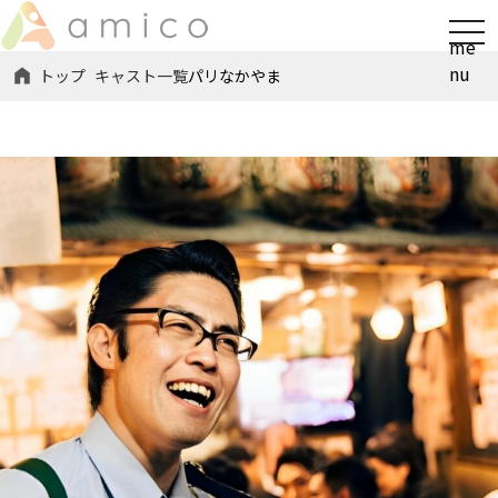
t
me
o
nu
トップ
キャスト一覧
パリなかやま
g
g
l
e
n
a
v
i
g
a
t
i
o
n