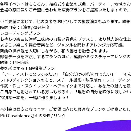
各種イベントはもちろん、結婚式や企業の式典、パーティー、地域のお
会場の雰囲気やご希望に合わせた演奏プランをご提案いたしますので、
※ご要望に応じて、他の奏者をお呼びしての複数演奏も承ります。詳細
時間目安：1演奏/30分程度
レコーディングプラン
お持ちの楽曲に津軽三味線の力強い音色をプラスし、より魅力的な仕上
よさこい楽曲や舞台音楽など、ジャンルを問わずアレンジ対応可能。
楽曲の世界観を大切にしながら、和の響きを融合させます。
録音データをお渡しするプランのほか、編曲やミクスチャーアレンジの
納期：14日程度
夢を形にする！MV撮影プラン
「アーティストになってみたい」「自分だけのMVを作りたい」——そ
プロのディレクションのもと、スチール撮影・映像制作・レコーディン
作詞・作曲・スタイリング・ヘアメイクまで対応し、あなたの魅力を最
ご自身で活動されている方はもちろん、「理想の自分を映像に残したい
特別な一本を、一緒に作りましょう！
※料金は目安となります。ご要望に応じた最適なプランをご提案いたし
Riri Casablancaさんの
SNS / リンク