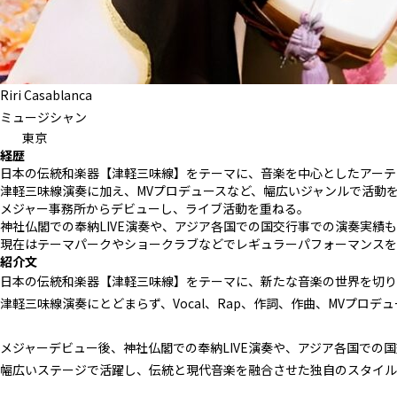
Riri Casablanca
ミュージシャン
東京
経歴
日本の伝統和楽器【津軽三味線】をテーマに、音楽を中心としたアーテ
津軽三味線演奏に加え、MVプロデュースなど、幅広いジャンルで活動
メジャー事務所からデビューし、ライブ活動を重ねる。
神社仏閣での奉納LIVE演奏や、アジア各国での国交行事での演奏実績
現在はテーマパークやショークラブなどでレギュラーパフォーマンスを
紹介文
日本の伝統和楽器【津軽三味線】をテーマに、新たな音楽の世界を切り
津軽三味線演奏にとどまらず、Vocal、Rap、作詞、作曲、MVプ
メジャーデビュー後、神社仏閣での奉納LIVE演奏や、アジア各国での
幅広いステージで活躍し、伝統と現代音楽を融合させた独自のスタイル