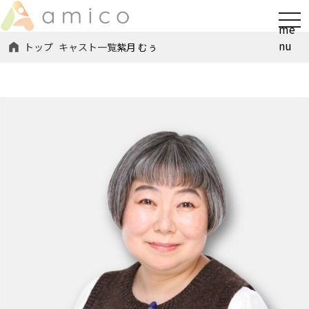
t
me
o
nu
トップ
キャスト一覧
紫月 むぅ
g
g
l
e
n
a
v
i
g
a
t
i
o
n