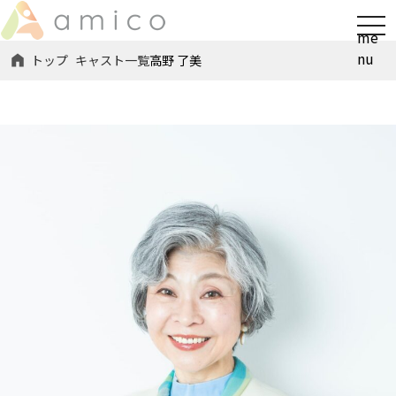
t
me
o
nu
トップ
キャスト一覧
高野 了美
g
g
l
e
n
a
v
i
g
a
t
i
o
n