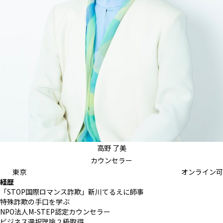
高野 了美
カウンセラー
東京
オンライン可
経歴
「STOP国際ロマンス詐欺」新川てるえに師事
特殊詐欺の手口を学ぶ
NPO法人M-STEP認定カウンセラー
ビジネス選択理論２級取得