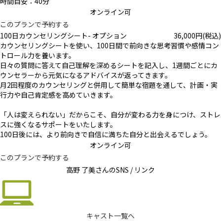
時間目安：40分
オンライン可
このプランで予約する
100日カウンセリングシート- オプション
36,000
円
(税込)
カウンセリングシートを使い、100日間で前向きな思考習慣や感情コン
トロール力を養います。
日々の質問に答えて自己理解を深めるシートを記入し、1週間ごとにカ
ウンセラーから元気になるアドバイスが返ってきます。
月2回程度のカウンセリングと併用して簡単な宿題を通して、計画・実
行力や自己肯定感を高めていきます。
「人は変えられない」だからこそ、自分が変わる力を身につけ、ストレ
スに強くなるサポートをいたします。
100日後には、より前向きで自信に満ちた自分と出会えるでしょう。
オンライン可
このプランで予約する
高野 了美さんの
SNS / リンク
キャスト一覧へ