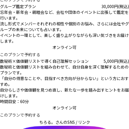
グループ鑑定プラン
30,000
円
(税込)
忘年会・新年会・親睦会など、会社や団体のイベントに出張して鑑定を
行います。
流し形式でメンバーそれぞれの相性や個別のお悩み、さらには会社やグ
ループの未来についても占います。
イベントの一環として、楽しく盛り上がりながらも深い気づきをお届け
します。
オンライン可
このプランで予約する
数秘術×価値観リストで導く自己理解セッション
5,000
円
(税込)
数秘術と価値観リストを組み合わせて、自分自身を深く理解するための
プランです。
「自分の得意なことや、目指すべき方向が分からない」という方におす
すめ。
自分らしさや価値観を見つめ直し、新たな一歩を踏み出すヒントをお届
けします。
時間目安：60分
オンライン可
このプランで予約する
ちろる。さんの
SNS / リンク