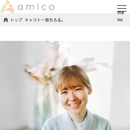
t
me
o
nu
トップ
キャスト一覧
ちろる。
g
g
l
e
n
a
v
i
g
a
t
i
o
n