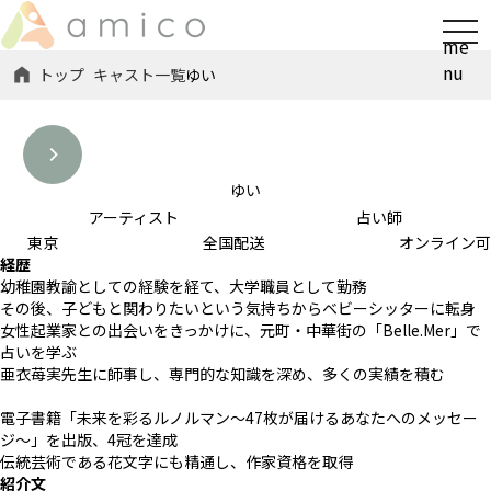
t
me
o
nu
トップ
キャスト一覧
ゆい
g
g
l
e
n
ゆい
a
アーティスト
占い師
v
東京
全国配送
オンライン可
経歴
i
幼稚園教諭としての経験を経て、大学職員として勤務
g
その後、子どもと関わりたいという気持ちからベビーシッターに転身
a
女性起業家との出会いをきっかけに、元町・中華街の「Belle.Mer」で
t
占いを学ぶ
i
亜衣苺実先生に師事し、専門的な知識を深め、多くの実績を積む
o
電子書籍「未来を彩るルノルマン〜47枚が届けるあなたへのメッセー
n
ジ〜」を出版、4冠を達成
伝統芸術である花文字にも精通し、作家資格を取得
紹介文