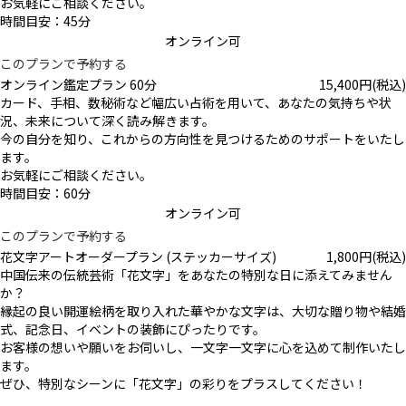
お気軽にご相談ください。
時間目安：45分
オンライン可
このプランで予約する
オンライン鑑定プラン 60分
15,400
円
(税込)
カード、手相、数秘術など幅広い占術を用いて、あなたの気持ちや状
況、未来について深く読み解きます。
今の自分を知り、これからの方向性を見つけるためのサポートをいたし
ます。
お気軽にご相談ください。
時間目安：60分
オンライン可
このプランで予約する
花文字アートオーダープラン (ステッカーサイズ)
1,800
円
(税込)
中国伝来の伝統芸術「花文字」をあなたの特別な日に添えてみません
か？
縁起の良い開運絵柄を取り入れた華やかな文字は、大切な贈り物や結婚
式、記念日、イベントの装飾にぴったりです。
お客様の想いや願いをお伺いし、一文字一文字に心を込めて制作いたし
ます。
ぜひ、特別なシーンに「花文字」の彩りをプラスしてください！