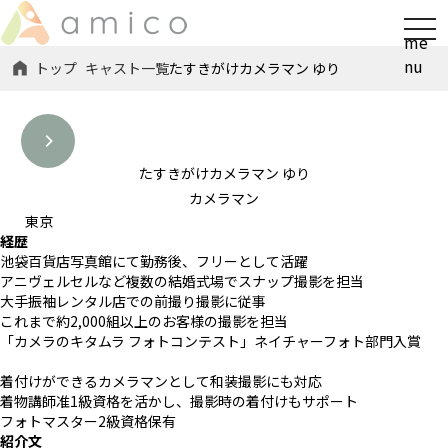
t
me
o
nu
トップ
キャスト一覧
たすきがけカメラマン ゆり
g
g
l
e
n
たすきがけカメラマン ゆり
a
カメラマン
v
東京
経歴
i
池袋百貨店写真館にて勤務後、フリーとして活躍
g
アニヴェルセルなど複数の結婚式場でスナップ撮影を担当
a
大手振袖レンタル店での前撮り撮影に従事
t
これまで約2,000組以上のお客様の撮影を担当
i
「カメラのキタムラ フォトコンテスト」ネイチャーフォト部門入賞
o
着付けができるカメラマンとして和装撮影にも対応
n
着物講師准1級資格を活かし、撮影時の着付けもサポート
フォトマスター2級資格保有
紹介文