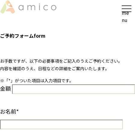
t
me
o
nu
g
g
ご予約フォーム
form
l
e
n
a
お手数ですが、以下の必要事項をご記入のうえご予約ください。
v
内容を確認のうえ、日程などの詳細をご案内いたします。
i
※「
*
」がついた項目は入力項目です。
g
金額
a
t
i
o
お名前
*
n