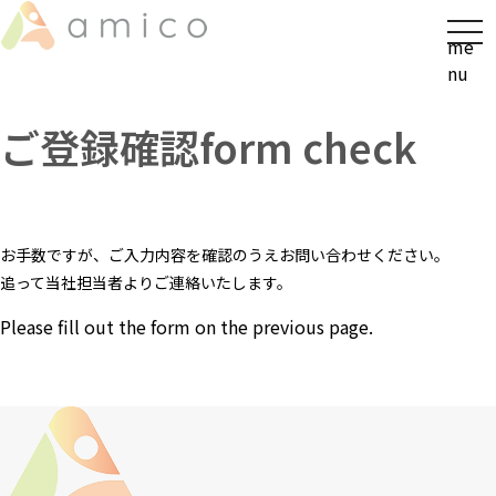
t
me
o
nu
g
g
ご登録確認
form check
l
e
n
a
v
お手数ですが、ご入力内容を確認のうえお問い合わせください。
i
追って当社担当者よりご連絡いたします。
g
a
Please fill out the form on the previous page.
t
i
o
n