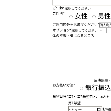
ご年齢
*
ご性別
*
女性
男性
ご利用区分をお選びください
*
オプション
*
体の不調・気になるところ
皮膚疾患
お支払い方法
*
銀行振込
希望日時
*
第1〜第3希望日と、あわ
第1希望
お時