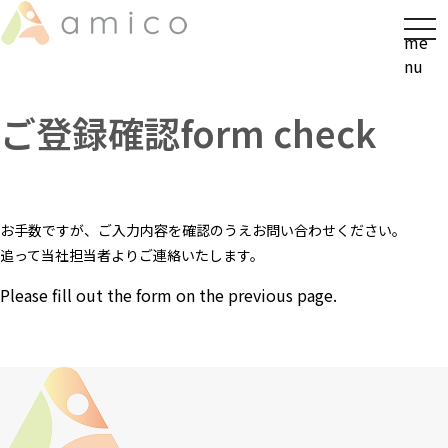
t
me
o
nu
g
g
ご登録確認
form check
l
e
n
a
v
お手数ですが、ご入力内容を確認のうえお問い合わせください。
i
追って当社担当者よりご連絡いたします。
g
a
Please fill out the form on the previous page.
t
i
o
n