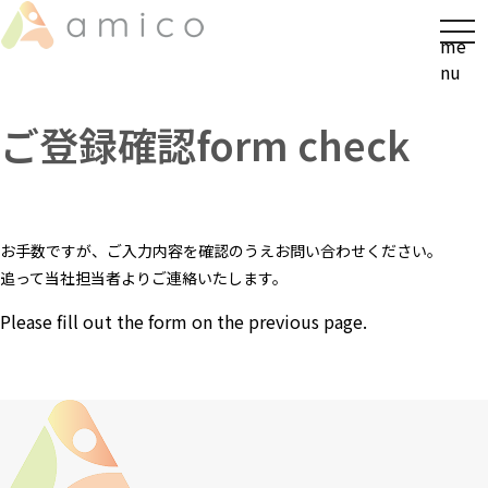
t
me
o
nu
g
g
ご登録確認
form check
l
e
n
a
v
お手数ですが、ご入力内容を確認のうえお問い合わせください。
i
追って当社担当者よりご連絡いたします。
g
a
Please fill out the form on the previous page.
t
i
o
n