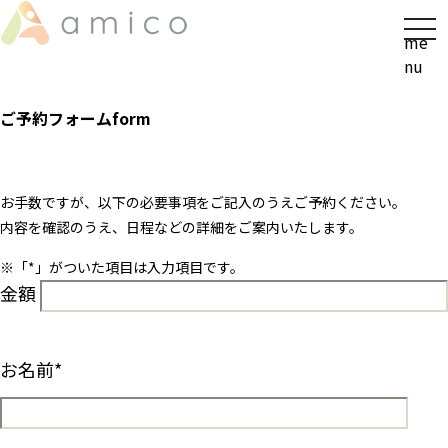
t
me
o
nu
g
g
ご予約フォーム
form
l
e
n
a
お手数ですが、以下の必要事項をご記入のうえご予約ください。
v
内容を確認のうえ、日程などの詳細をご案内いたします。
i
※「
*
」がついた項目は入力項目です。
g
金額
a
t
i
o
お名前
*
n