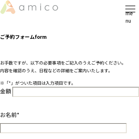
t
me
o
nu
g
g
ご予約フォーム
form
l
e
n
a
お手数ですが、以下の必要事項をご記入のうえご予約ください。
v
内容を確認のうえ、日程などの詳細をご案内いたします。
i
※「
*
」がついた項目は入力項目です。
g
金額
a
t
i
o
お名前
*
n