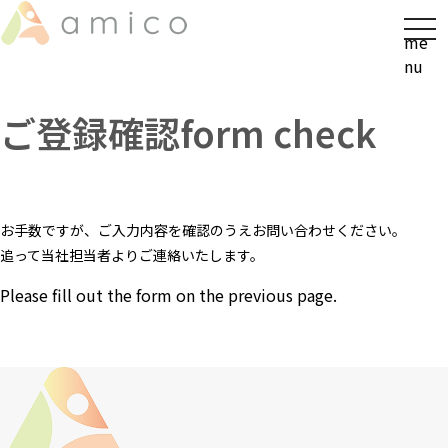
t
me
o
nu
g
g
ご登録確認
form check
l
e
n
a
v
お手数ですが、ご入力内容を確認のうえお問い合わせください。
i
追って当社担当者よりご連絡いたします。
g
a
Please fill out the form on the previous page.
t
i
o
n