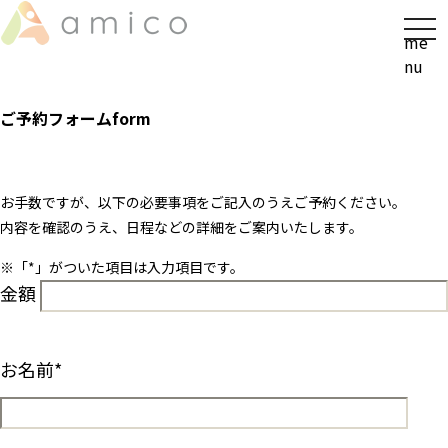
t
me
o
nu
g
g
ご予約フォーム
form
l
e
n
a
お手数ですが、以下の必要事項をご記入のうえご予約ください。
v
内容を確認のうえ、日程などの詳細をご案内いたします。
i
※「
*
」がついた項目は入力項目です。
g
金額
a
t
i
o
お名前
*
n