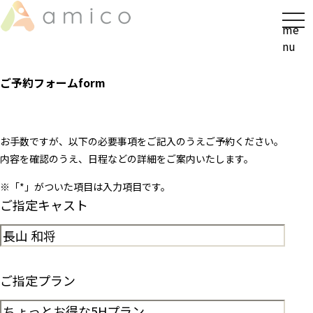
t
me
o
nu
g
g
ご予約フォーム
form
l
e
n
a
お手数ですが、以下の必要事項をご記入のうえご予約ください。
v
内容を確認のうえ、日程などの詳細をご案内いたします。
i
※「
*
」がついた項目は入力項目です。
g
ご指定キャスト
a
t
i
o
n
ご指定プラン