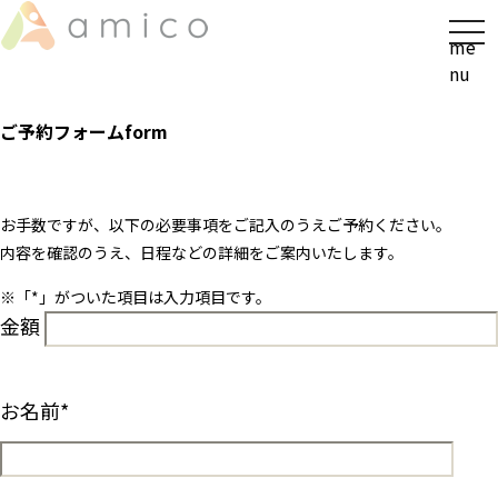
t
me
o
nu
g
g
ご予約フォーム
form
l
e
n
a
お手数ですが、以下の必要事項をご記入のうえご予約ください。
v
内容を確認のうえ、日程などの詳細をご案内いたします。
i
※「
*
」がついた項目は入力項目です。
g
金額
a
t
i
o
お名前
*
n