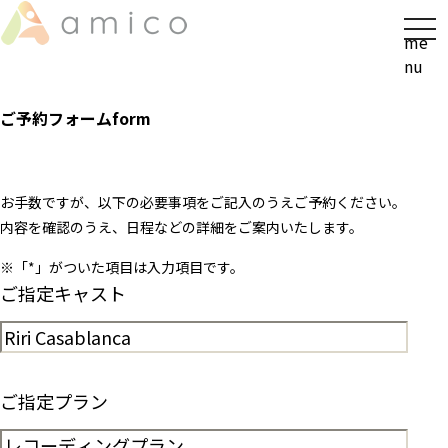
t
me
o
nu
g
g
ご予約フォーム
form
l
e
n
a
お手数ですが、以下の必要事項をご記入のうえご予約ください。
v
内容を確認のうえ、日程などの詳細をご案内いたします。
i
※「
*
」がついた項目は入力項目です。
g
ご指定キャスト
a
t
i
o
n
ご指定プラン