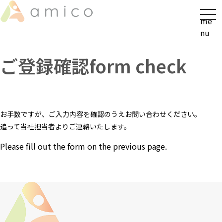
t
me
o
nu
g
g
ご登録確認
form check
l
e
n
a
v
お手数ですが、ご入力内容を確認のうえお問い合わせください。
i
追って当社担当者よりご連絡いたします。
g
a
Please fill out the form on the previous page.
t
i
o
n