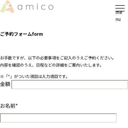
t
me
o
nu
g
g
ご予約フォーム
form
l
e
n
a
お手数ですが、以下の必要事項をご記入のうえご予約ください。
v
内容を確認のうえ、日程などの詳細をご案内いたします。
i
※「
*
」がついた項目は入力項目です。
g
金額
a
t
i
o
お名前
*
n