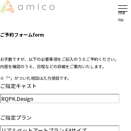
t
me
o
nu
g
g
ご予約フォーム
form
l
e
n
a
お手数ですが、以下の必要事項をご記入のうえご予約ください。
v
内容を確認のうえ、日程などの詳細をご案内いたします。
i
※「
*
」がついた項目は入力項目です。
g
ご指定キャスト
a
t
i
o
n
ご指定プラン