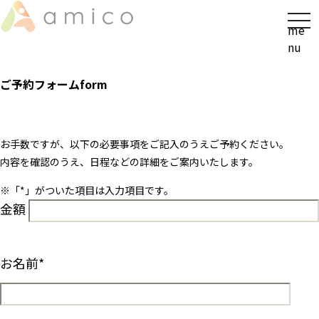
t
me
o
nu
g
g
ご予約フォーム
form
l
e
n
a
お手数ですが、以下の必要事項をご記入のうえご予約ください。
v
内容を確認のうえ、日程などの詳細をご案内いたします。
i
※「
*
」がついた項目は入力項目です。
g
金額
a
t
i
o
お名前
*
n