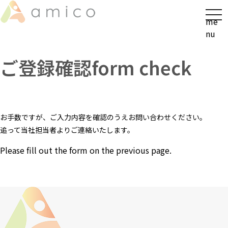
t
me
o
nu
g
g
ご登録確認
form check
l
e
n
a
v
お手数ですが、ご入力内容を確認のうえお問い合わせください。
i
追って当社担当者よりご連絡いたします。
g
a
Please fill out the form on the previous page.
t
i
o
n