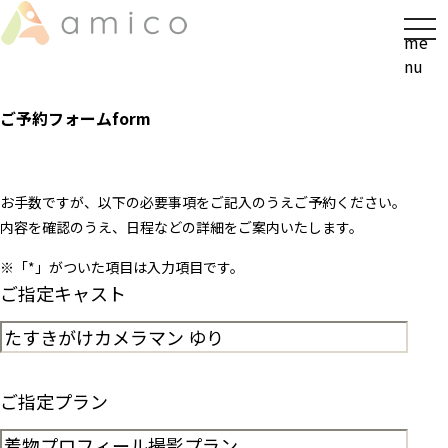
t
me
o
nu
g
g
ご予約フォーム
form
l
e
n
a
お手数ですが、以下の必要事項をご記入のうえご予約ください。
v
内容を確認のうえ、日程などの詳細をご案内いたします。
i
※「
*
」がついた項目は入力項目です。
g
ご指定キャスト
a
t
i
o
n
ご指定プラン