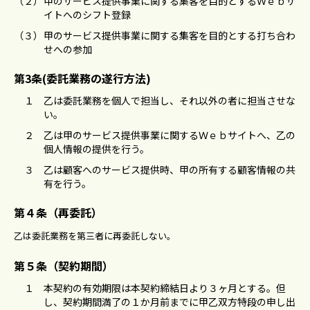
（２）
甲のサービス提供事業に関する集客を⽬的とするＷｅｂサ
イトへのシフト登録
（３）
甲のサービス提供事業に関する集客を⽬的とする打ち合わ
せへの参加
第3条(委託業務の遂行方法)
１
⼄は委託業務を個⼈で担当し、それ以外の者に担当させな
い。
２
⼄は甲のサービス提供事業に関するＷｅｂサイトへ、⼄の
個⼈情報の提供を⾏う。
３
⼄は顧客へのサービス提供時、甲の所有する顧客情報の共
有を⾏う。
第４条（再委託）
⼄は委託業務を第三者に再委託しない。
第５条（契約期間）
１
本契約の有効期限は本契約締結⽇より３ヶ⽉とする。但
し、契約期間満了の１か⽉前までに甲⼄双⽅特段の申し出