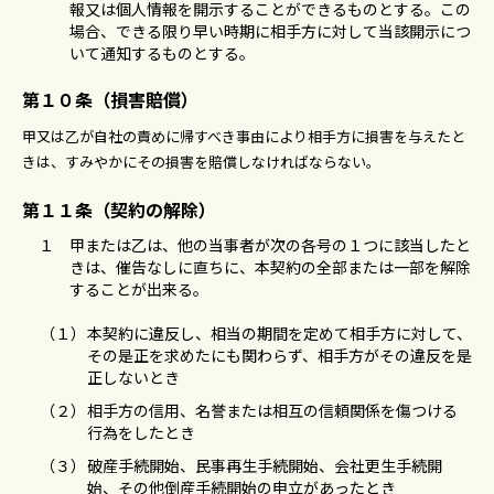
報⼜は個⼈情報を開⽰することができるものとする。この
場合、できる限り早い時期に相⼿⽅に対して当該開⽰につ
いて通知するものとする。
第１０条（損害賠償）
甲⼜は⼄が⾃社の責めに帰すべき事由により相⼿⽅に損害を与えたと
きは、すみやかにその損害を賠償しなければならない。
第１１条（契約の解除）
１
甲または⼄は、他の当事者が次の各号の１つに該当したと
きは、催告なしに直ちに、本契約の全部または⼀部を解除
することが出来る。
（１）
本契約に違反し、相当の期間を定めて相⼿⽅に対して、
その是正を求めたにも関わらず、相⼿⽅がその違反を是
正しないとき
（２）
相⼿⽅の信⽤、名誉または相互の信頼関係を傷つける
⾏為をしたとき
（３）
破産⼿続開始、⺠事再⽣⼿続開始、会社更⽣⼿続開
始、その他倒産⼿続開始の申⽴があったとき