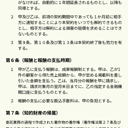
がなければ、⾃動的に１年間延⻑されるものとし、以降も
同様とする。
２
甲及び⼄は、前項の契約期間中であっても１か⽉前に相⼿
⽅に通知することにより本契約をいつでも解約できるもの
とし、相⼿⽅は解約による損害の賠償を求めることはでき
ないものとする。
３
第９条、第１０条及び第１３条は本契約終了後も効⼒を有
する。
第６条（報酬と報酬の⽀払時期）
１
甲が⼄に⽀払う報酬は、成果報酬制とする。甲は、乙が1
件の顧客から得た売上総額から、甲が定める掲載料を差し
引いた金額を支払う。⼄は、当⽉分の報酬を甲に請求し、
甲は、請求対象⽉の翌⽉末⽇までに、⼄の指定する⾦融機
関⼝座に⽀払うものとする。
２
報酬の⽀払に必要な振込⼿数料は、甲の負担とする。
第７条（知的財産の帰属）
委託業務の過程で作成された著作物の著作権（著作権法第２７条及び