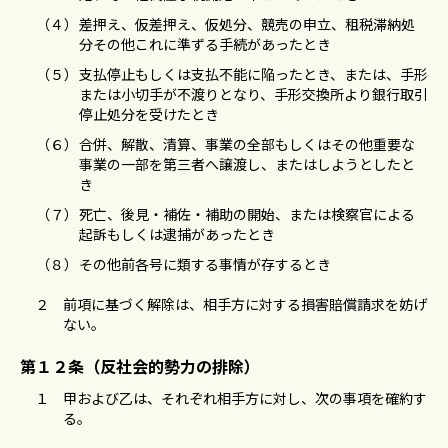
（４）
差押え、仮差押え、仮処分、競売の申⽴、租税滞納処
分その他これに準ずる⼿続があったとき
（５）
⽀払停⽌もしくは⽀払不能に陥ったとき、または、⼿形
または⼩切⼿が不渡りとなり、⼿形交換所より銀⾏取引
停⽌処分を受けたとき
（６）
合併、解散、清算、事業の全部もしくはその他重要な
事業の⼀部を第三者へ譲渡し、またはしようとしたと
き
（７）
死亡、後⾒・補佐・補助の開始、または検察官による
起訴もしくは逮捕があったとき
（８）
その他前各号に類する事情が存するとき
２
前項に基づく解除は、相手方に対する損害賠償請求を妨げ
ない。
第１２条（反社会的勢⼒の排除）
１
甲および⼄は、それぞれ相⼿⽅に対し、次の事項を確約す
る。