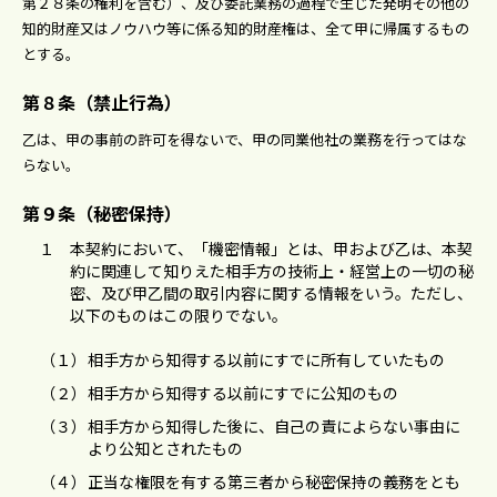
第２８条の権利を含む）、及び委託業務の過程で⽣じた発明その他の
知的財産⼜はノウハウ等に係る知的財産権は、全て甲に帰属するもの
とする。
第８条（禁⽌⾏為）
⼄は、甲の事前の許可を得ないで、甲の同業他社の業務を⾏ってはな
らない。
第９条（秘密保持）
１
本契約において、「機密情報」とは、甲および⼄は、本契
約に関連して知りえた相⼿⽅の技術上・経営上の⼀切の秘
密、及び甲⼄間の取引内容に関する情報をいう。ただし、
以下のものはこの限りでない。
（１）
相⼿⽅から知得する以前にすでに所有していたもの
（２）
相⼿⽅から知得する以前にすでに公知のもの
（３）
相⼿⽅から知得した後に、⾃⼰の責によらない事由に
より公知とされたもの
（４）
正当な権限を有する第三者から秘密保持の義務をとも