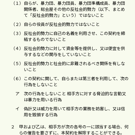
（１）
⾃らが、暴⼒団、暴⼒団員、暴⼒団準構成員、暴⼒団
関係者、総会屋その他の反社会的勢⼒（以下、まとめ
て「反社会的勢⼒」という）ではないこと
（２）
⾃らの役員が反社会的勢⼒ではないこと
（３）
反社会的勢⼒に⾃⼰の名義を利⽤させ、この契約を締
結するものでないこと
（４）
反社会的勢⼒に対して資⾦等を提供し、⼜は便宜を供
与するなどの関与をしていないこと
（５）
反社会的勢⼒と社会的に⾮難されるべき関係を有しな
いこと
（６）
この契約に関して、自らまたは第三者を利用して、次の
行為をしないこと
ア
次の⾏為をしないこと 相⼿⽅に対する脅迫的な⾔動⼜
は暴⼒を⽤いる⾏為
イ
偽計⼜は威⼒を⽤いて相⼿⽅の業務を妨害し、⼜は信
⽤を毀損する⾏為
２
甲および⼄は、相⼿⽅が次の各号の⼀に該当する場合、何
らの催告を要さずに、本契約を解除することができる。