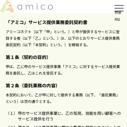
t
me
o
nu
g
「アミコ」サービス提供業務委託契約書
g
アミーコネクト（以下「甲」という。）と甲が提供するサービスに登
l
録する者（以下「⼄」という。）は、以下のとおりサービス提供業務
e
委託契約（以下「本契約」という。）を締結する。
n
a
第１条（契約の⽬的）
v
甲は、⼄に甲のサービス提供事業「アミコ」に対するサービス提供業
i
務を委託し、⼄はこれを受託する。
g
a
第２条（委託業務の内容）
t
本契約において、⼄が甲に対して提供する業務（以下、「委託業務」
i
という）は次の通りとする。
o
n
（１）
甲のサービス提供事業に、⼄の知⾒、技能を⽤い顧客への
サービス提供を⾏う