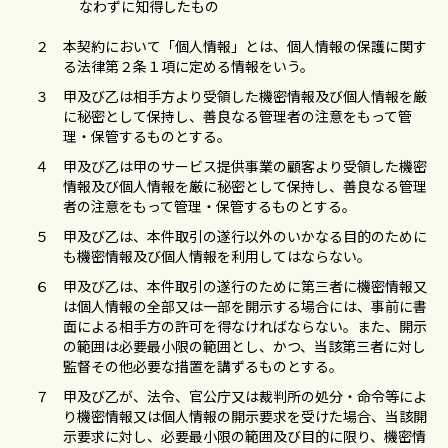
なわずに知得したもの
２
本契約において「個⼈情報」とは、個⼈情報の保護に関す
る法律第２条１項に定める情報をいう。
３
甲及び⼄は相⼿⽅より受領した機密情報及び個⼈情報を厳
に秘密として保持し、善良なる管理者の注意をもって管
理・保管するものとする。
４
甲及び⼄は甲のサービス提供事業の顧客より受領した機密
情報及び個⼈情報を厳に秘密として保持し、善良なる管理
者の注意をもって管理・保管するものとする。
５
甲及び⼄は、本件取引の遂⾏以外のいかなる⽬的のために
も機密情報及び個⼈情報を利⽤してはならない。
６
甲及び⼄は、本件取引の遂⾏のために第三者に機密情報⼜
は個⼈情報の全部⼜は⼀部を開⽰する場合には、事前に書
⾯による相⼿⽅の許可を得なければならない。また、開⽰
の範囲は必要最⼩限の範囲とし、かつ、当該第三者に対し
監督その他必要な措置を講ずるものとする。
７
甲及び⼄が、法令、官公庁⼜は裁判所の処分・命令等によ
り機密情報⼜は個⼈情報の開⽰要求を受けた場合、当該開
⽰要求に対し、必要最⼩限の範囲及び⽬的に限り、機密情