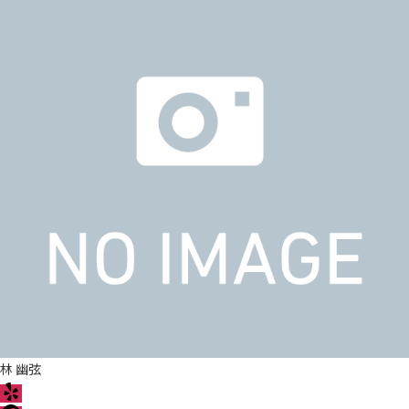
林 幽弦
Y
e