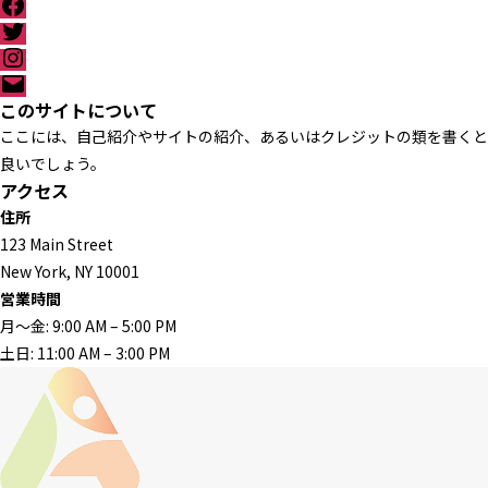
F
l
a
T
p
c
w
I
e
i
n
メ
b
t
s
ー
このサイトについて
o
t
t
ル
o
ここには、自己紹介やサイトの紹介、あるいはクレジットの類を書くと
e
a
k
r
g
良いでしょう。
r
アクセス
a
住所
m
123 Main Street
New York, NY 10001
営業時間
月〜金: 9:00 AM – 5:00 PM
土日: 11:00 AM – 3:00 PM