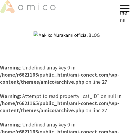
t
me
o
nu
g
g
l
e
n
a
v
Warning
: Undefined array key 0 in
i
/home/r6621165/public_html/ami-conect.com/wp-
g
content/themes/amico/archive.php
on line
27
a
t
Warning
: Attempt to read property "cat_ID" on null in
i
/home/r6621165/public_html/ami-conect.com/wp-
o
content/themes/amico/archive.php
on line
27
n
Warning
: Undefined array key 0 in
/home/r6621165/public_html/ami-conect.com/wp-