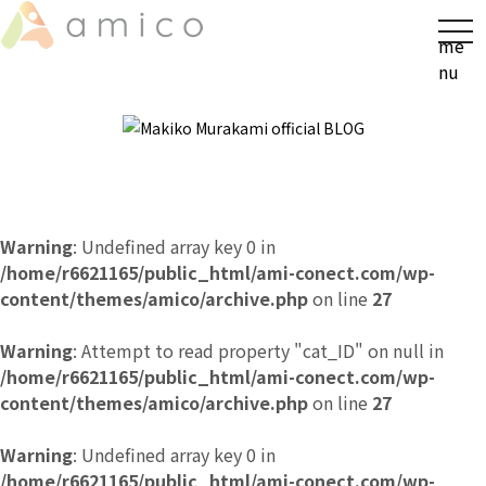
t
me
o
nu
g
g
l
e
n
a
v
Warning
: Undefined array key 0 in
i
/home/r6621165/public_html/ami-conect.com/wp-
g
content/themes/amico/archive.php
on line
27
a
t
Warning
: Attempt to read property "cat_ID" on null in
i
/home/r6621165/public_html/ami-conect.com/wp-
o
content/themes/amico/archive.php
on line
27
n
Warning
: Undefined array key 0 in
/home/r6621165/public_html/ami-conect.com/wp-