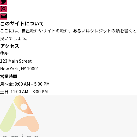
T
p
c
w
I
e
i
n
メ
b
t
s
ー
このサイトについて
o
t
t
ル
o
ここには、自己紹介やサイトの紹介、あるいはクレジットの類を書くと
e
a
k
r
g
良いでしょう。
r
アクセス
a
住所
m
123 Main Street
New York, NY 10001
営業時間
月〜金: 9:00 AM – 5:00 PM
土日: 11:00 AM – 3:00 PM