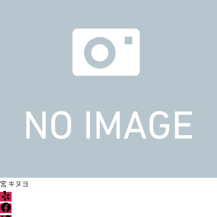
宮 キヌヨ
Y
e
F
l
a