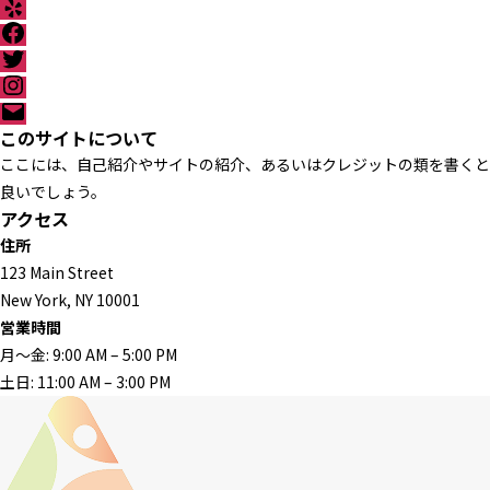
Y
e
F
l
a
T
p
c
w
I
e
i
n
メ
b
t
s
ー
このサイトについて
o
t
t
ル
o
ここには、自己紹介やサイトの紹介、あるいはクレジットの類を書くと
e
a
k
r
g
良いでしょう。
r
アクセス
a
住所
m
123 Main Street
New York, NY 10001
営業時間
月〜金: 9:00 AM – 5:00 PM
土日: 11:00 AM – 3:00 PM