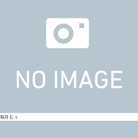
紫月 むぅ