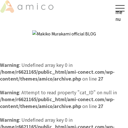
t
me
o
nu
g
g
l
e
n
a
v
Warning
: Undefined array key 0 in
i
/home/r6621165/public_html/ami-conect.com/wp-
g
content/themes/amico/archive.php
on line
27
a
t
Warning
: Attempt to read property "cat_ID" on null in
i
/home/r6621165/public_html/ami-conect.com/wp-
o
content/themes/amico/archive.php
on line
27
n
Warning
: Undefined array key 0 in
/home/r6621165/public_html/ami-conect.com/wp-