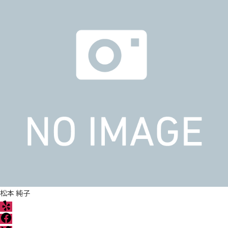
松本 純子
Y
e
F
l
a