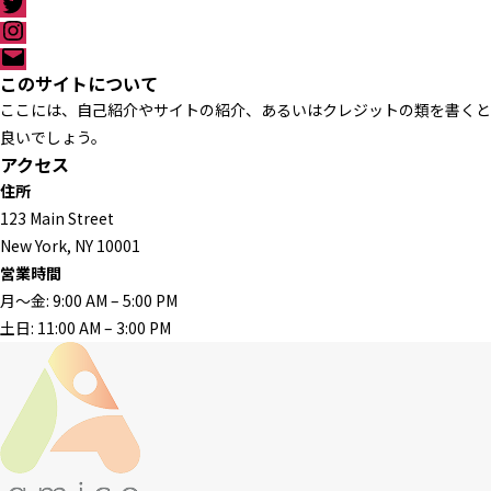
T
p
c
w
I
e
i
n
メ
b
t
s
ー
このサイトについて
o
t
t
ル
o
ここには、自己紹介やサイトの紹介、あるいはクレジットの類を書くと
e
a
k
r
g
良いでしょう。
r
アクセス
a
住所
m
123 Main Street
New York, NY 10001
営業時間
月〜金: 9:00 AM – 5:00 PM
土日: 11:00 AM – 3:00 PM