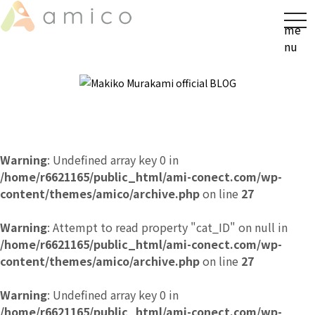
t
me
o
nu
g
g
l
e
n
a
v
Warning
: Undefined array key 0 in
i
/home/r6621165/public_html/ami-conect.com/wp-
g
content/themes/amico/archive.php
on line
27
a
t
Warning
: Attempt to read property "cat_ID" on null in
i
/home/r6621165/public_html/ami-conect.com/wp-
o
content/themes/amico/archive.php
on line
27
n
Warning
: Undefined array key 0 in
/home/r6621165/public_html/ami-conect.com/wp-