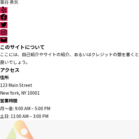
藁谷 勇気
Y
e
F
l
a
T
p
c
w
I
e
i
n
メ
b
t
s
ー
このサイトについて
o
t
t
ル
o
ここには、自己紹介やサイトの紹介、あるいはクレジットの類を書くと
e
a
k
r
g
良いでしょう。
r
アクセス
a
住所
m
123 Main Street
New York, NY 10001
営業時間
月〜金: 9:00 AM – 5:00 PM
土日: 11:00 AM – 3:00 PM