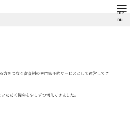
t
me
o
nu
g
g
l
e
n
a
v
i
する方をつなぐ審査制の専門家予約サービスとして運営してき
g
a
t
をいただく機会も少しずつ増えてきました。
i
o
n